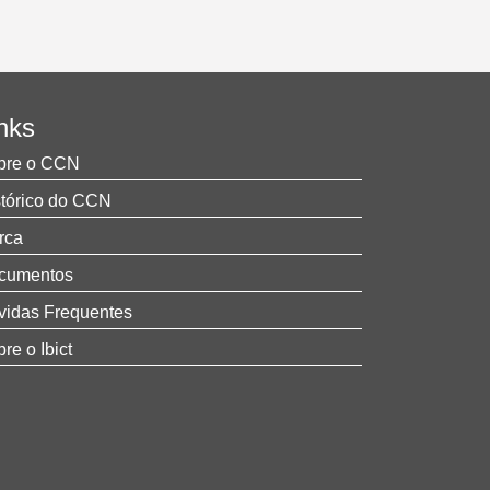
nks
bre o CCN
stórico do CCN
rca
cumentos
vidas Frequentes
re o Ibict