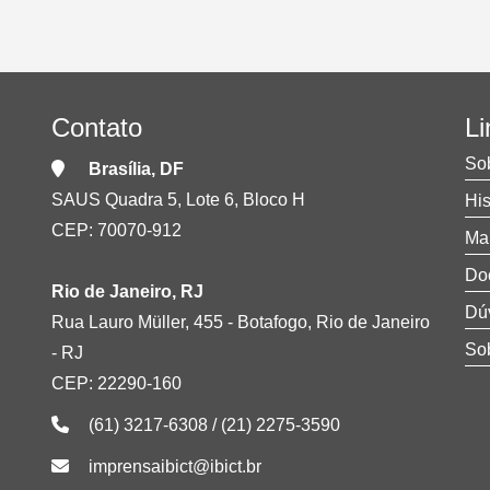
Contato
Li
So
Brasília, DF
SAUS Quadra 5, Lote 6, Bloco H
Hi
CEP: 70070-912
Ma
Do
Rio de Janeiro, RJ
Dú
Rua Lauro Müller, 455 - Botafogo, Rio de Janeiro
Sob
- RJ
CEP: 22290-160
(61) 3217-6308 / (21) 2275-3590
imprensaibict@ibict.br