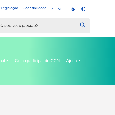
Legislação
Acessibilidade
Mudar para o mod
PT
Escolher o idioma
onal
Como participar do CCN
Ajuda