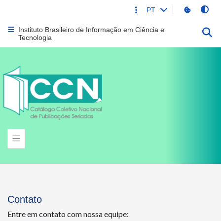
Mud
Portal Gov.br
PT
Escolher o idio
Acesso rápido
Instituto Brasileiro de Informação em Ciência e
Abrir menu principal de navegação
Tecnologia
Contato
Entre em contato com nossa equipe: